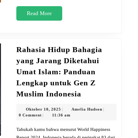
Read
Read More
More
Rahasia Hidup Bahagia
yang Jarang Diketahui
Umat Islam: Panduan
Lengkap untuk Gen Z
Rahasia
Muslim Indonesia
Hidup
Bahagia
Oktober
Amelia
Oktober 10, 2025
Amelia Hudson
|
|
10,
Hudson
0 Comment
11:36 am
|
yang
2025
Jarang
Tahukah kamu bahwa menurut World Happiness
Report 2024, Indonesia berada di peringkat 83 dari