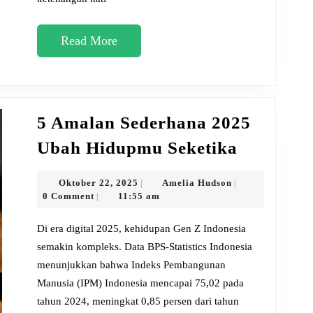
Meroket
Read
Read More
More
5 Amalan Sederhana 2025
5
Ubah Hidupmu Seketika
Amalan
Sederha
Oktober
Amelia
Oktober 22, 2025
Amelia Hudson
|
|
22,
Hudson
0 Comment
11:55 am
|
2025
2025
Ubah
Di era digital 2025, kehidupan Gen Z Indonesia
Hidupm
semakin kompleks. Data BPS-Statistics Indonesia
menunjukkan bahwa Indeks Pembangunan
Seketika
Manusia (IPM) Indonesia mencapai 75,02 pada
tahun 2024, meningkat 0,85 persen dari tahun