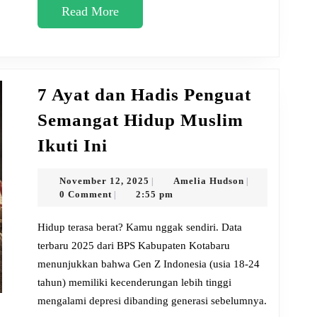
Read
Read More
Mengejutkan
More
Gen
Z
Indonesia
7 Ayat dan Hadis Penguat
2025
Semangat Hidup Muslim
7
Ikuti Ini
Ayat
dan
November
Amelia
November 12, 2025
Amelia Hudson
|
|
12,
Hudson
0 Comment
2:55 pm
|
Hadis
2025
Penguat
Hidup terasa berat? Kamu nggak sendiri. Data
Semangat
terbaru 2025 dari BPS Kabupaten Kotabaru
menunjukkan bahwa Gen Z Indonesia (usia 18-24
Hidup
tahun) memiliki kecenderungan lebih tinggi
Muslim
mengalami depresi dibanding generasi sebelumnya.
Ikuti