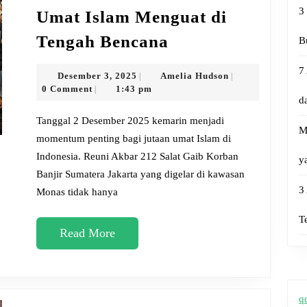
3
Umat Islam Menguat di
Reuni
Tengah Bencana
B
Akbar
7
212
Desember
Amelia
Desember 3, 2025
Amelia Hudson
|
|
3,
Hudson
0 Comment
1:43 pm
|
&
d
2025
Salat
Tanggal 2 Desember 2025 kemarin menjadi
M
Gaib
momentum penting bagi jutaan umat Islam di
Indonesia. Reuni Akbar 212 Salat Gaib Korban
untuk
y
Banjir Sumatera Jakarta yang digelar di kawasan
Korban
3
Monas tidak hanya
Banjir
Sumatera:
T
Read
Read More
Solidaritas
More
Umat
Islam
q
Menguat