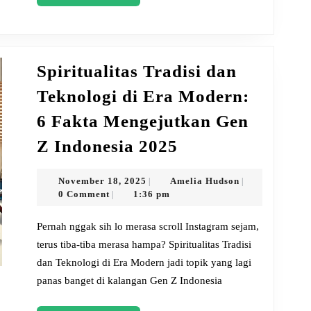
More
Gen
Z
Indonesia
Spiritualitas Tradisi dan
Teknologi di Era Modern:
6 Fakta Mengejutkan Gen
Spiritualitas
Z Indonesia 2025
Tradisi
dan
November
Amelia
November 18, 2025
Amelia Hudson
|
|
18,
Hudson
0 Comment
1:36 pm
|
Teknologi
2025
di
Pernah nggak sih lo merasa scroll Instagram sejam,
Era
terus tiba-tiba merasa hampa? Spiritualitas Tradisi
dan Teknologi di Era Modern jadi topik yang lagi
Modern:
panas banget di kalangan Gen Z Indonesia
6
Fakta