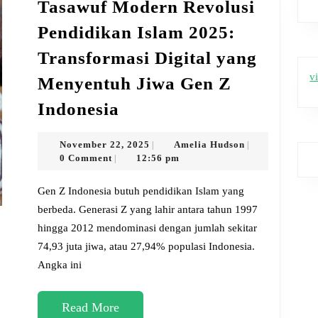
Tasawuf Modern Revolusi
di
Pendidikan Islam 2025:
Tengah
Transformasi Digital yang
Bencana
v
Menyentuh Jiwa Gen Z
Tasawuf
Indonesia
Modern
Revolusi
November
Amelia
November 22, 2025
Amelia Hudson
|
|
22,
Hudson
0 Comment
12:56 pm
|
Pendidikan
2025
Islam
Gen Z Indonesia butuh pendidikan Islam yang
2025:
berbeda. Generasi Z yang lahir antara tahun 1997
hingga 2012 mendominasi dengan jumlah sekitar
Transformasi
74,93 juta jiwa, atau 27,94% populasi Indonesia.
Digital
Angka ini
yang
Menyentuh
Read
Read More
Jiwa