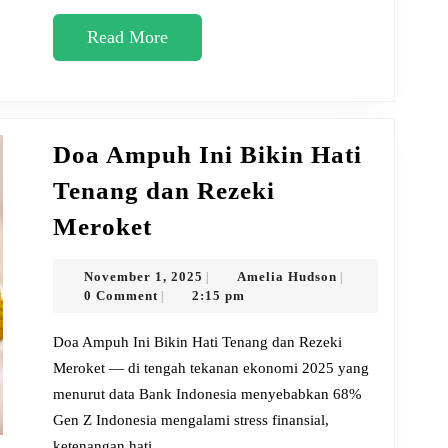
Ini
Read
Read More
More
Doa Ampuh Ini Bikin Hati
Tenang dan Rezeki
Doa
Meroket
Ampuh
Ini
November
Amelia
November 1, 2025
Amelia Hudson
|
|
1,
Hudson
0 Comment
2:15 pm
|
Bikin
2025
Hati
Doa Ampuh Ini Bikin Hati Tenang dan Rezeki
Tenang
Meroket — di tengah tekanan ekonomi 2025 yang
menurut data Bank Indonesia menyebabkan 68%
dan
Gen Z Indonesia mengalami stress finansial,
Rezeki
ketenangan hati