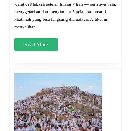
Makkah
wafat di Makkah setelah hilang 7 hari — peristiwa yang
menggetarkan dan menyimpan 7 pelajaran husnul
Setelah
khatimah yang bisa langsung diamalkan. Artikel ini
Hilang
menyajikan
7
Hari:
Read
Read More
Pelajaran
More
Husnul
Khatimah