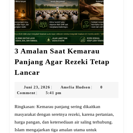
3 Amalan Saat Kemarau
Panjang Agar Rezeki Tetap
3
Lancar
Amalan
Saat
Juni
Amelia
Juni 23, 2026
Amelia Hudson
0
|
|
23,
Hudson
Comment
5:41 pm
|
Kemarau
2026
Panjang
Ringkasan: Kemarau panjang sering dikaitkan
Agar
masyarakat dengan seretnya rezeki, karena pertanian,
harga pangan, dan ketersediaan air saling terhubung.
Rezeki
Islam mengajarkan tiga amalan utama untuk
Tetap