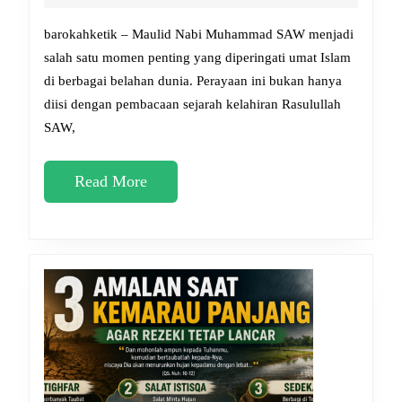
SAW
2026
2026,
barokahketik – Maulid Nabi Muhammad SAW menjadi
Doa-
salah satu momen penting yang diperingati umat Islam
di berbagai belahan dunia. Perayaan ini bukan hanya
Doa
diisi dengan pembacaan sejarah kelahiran Rasulullah
yang
SAW,
Dianjurkan
untuk
Read
Read More
Dihafal
More
Umat
Muslim