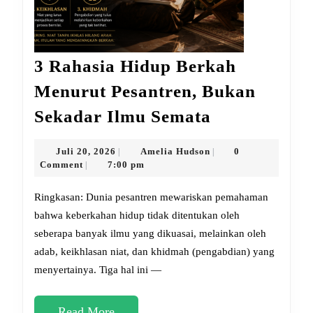
3 Rahasia Hidup Berkah
Menurut Pesantren, Bukan
3
Sekadar Ilmu Semata
Rahasia
Hidup
Juli
Amelia
Juli 20, 2026
Amelia Hudson
0
|
|
20,
Hudson
Comment
7:00 pm
|
Berkah
2026
Menurut
Ringkasan: Dunia pesantren mewariskan pemahaman
Pesantren,
bahwa keberkahan hidup tidak ditentukan oleh
seberapa banyak ilmu yang dikuasai, melainkan oleh
Bukan
adab, keikhlasan niat, dan khidmah (pengabdian) yang
Sekadar
menyertainya. Tiga hal ini —
Ilmu
Semata
Read
Read More