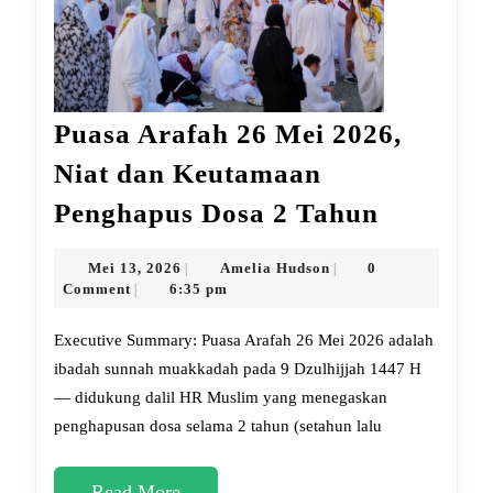
Puasa Arafah 26 Mei 2026,
Niat dan Keutamaan
Puasa
Penghapus Dosa 2 Tahun
Arafah
26
Mei
Amelia
Mei 13, 2026
Amelia Hudson
0
|
|
13,
Hudson
Comment
6:35 pm
|
Mei
2026
2026,
Executive Summary: Puasa Arafah 26 Mei 2026 adalah
Niat
ibadah sunnah muakkadah pada 9 Dzulhijjah 1447 H
— didukung dalil HR Muslim yang menegaskan
dan
penghapusan dosa selama 2 tahun (setahun lalu
Keutama
Penghap
Read
Read More