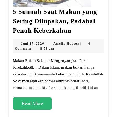
5 Sunnah Saat Makan yang
Sering Dilupakan, Padahal
5
Penuh Keberkahan
Sunnah
Saat
Juni
Amelia
Juni 17, 2026
Amelia Hudson
0
|
|
17,
Hudson
Comment
8:53 am
|
Makan
2026
yang
Makan Bukan Sekadar Mengenyangkan Perut
Sering
barokahketik – Dalam Islam, makan bukan hanya
aktivitas untuk memenuhi kebutuhan tubuh. Rasulullah
Dilupakan,
SAW mengajarkan bahwa aktivitas sehari-hari,
Padahal
termasuk makan, bisa bernilai ibadah jika dilakukan
Penuh
Keberkahan
Read
Read More
More