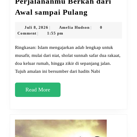
Perjalananmu Berkah dari
7
Awal sampai Pulang
Amalan
Sunnah
Juli
Amelia
Juli 8, 2026
Amelia Hudson
0
|
|
8,
Hudson
Comment
1:55 pm
|
Bikin
2026
Perjalananm
Ringkasan: Islam mengajarkan adab lengkap untuk
Berkah
musafir, mulai dari niat, sholat sunnah safar dua rakaat,
doa keluar rumah, hingga zikir di sepanjang jalan.
dari
Tujuh amalan ini bersumber dari hadits Nabi
Awal
sampai
Read
Read More
Pulang
More