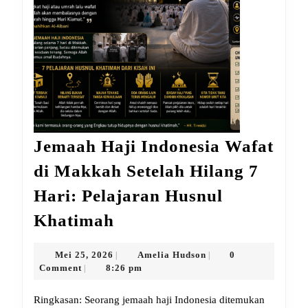
Jemaah Haji Indonesia Wafat
di Makkah Setelah Hilang 7
Hari: Pelajaran Husnul
Jemaah
Khatimah
Haji
Indonesia
Mei
Amelia
Mei 25, 2026
Amelia Hudson
0
|
|
25,
Hudson
Comment
8:26 pm
|
Wafat
2026
di
Ringkasan: Seorang jemaah haji Indonesia ditemukan