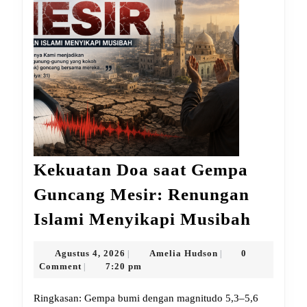
Kekuatan Doa saat Gempa
Guncang Mesir: Renungan
Kekua
Islami Menyikapi Musibah
Doa
saat
Agustus
Amelia
Agustus 4, 2026
Amelia Hudson
0
|
|
4,
Hudson
Comment
7:20 pm
|
Gempa
2026
Gunca
Ringkasan: Gempa bumi dengan magnitudo 5,3–5,6