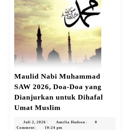
Maulid Nabi Muhammad
SAW 2026, Doa-Doa yang
Dianjurkan untuk Dihafal
Maulid
Umat Muslim
Nabi
Muhammad
Juli
Amelia
Juli 2, 2026
Amelia Hudson
0
|
|
2,
Hudson
Comment
10:24 pm
|