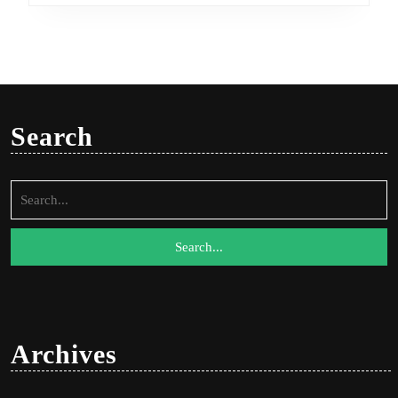
Search
Search
for:
Archives