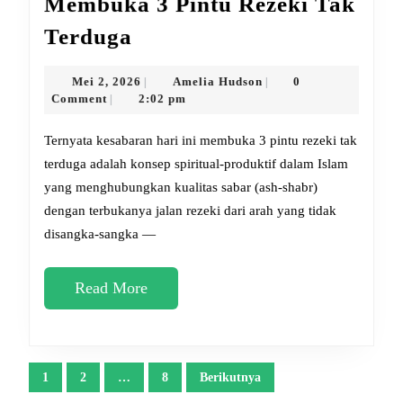
Membuka 3 Pintu Rezeki Tak
Ternyata
Terduga
Kesabaran
Hari
Mei
Amelia
Mei 2, 2026
Amelia Hudson
0
|
|
2,
Hudson
Comment
2:02 pm
|
Ini
2026
Membuka
Ternyata kesabaran hari ini membuka 3 pintu rezeki tak
3
terduga adalah konsep spiritual-produktif dalam Islam
yang menghubungkan kualitas sabar (ash-shabr)
Pintu
dengan terbukanya jalan rezeki dari arah yang tidak
Rezeki
disangka-sangka —
Tak
Terduga
Read
Read More
More
Paginasi
1
2
…
8
Berikutnya
pos