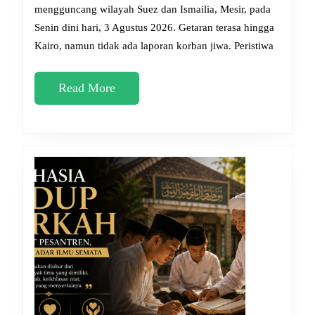
Mesir:
mengguncang wilayah Suez dan Ismailia, Mesir, pada
Senin dini hari, 3 Agustus 2026. Getaran terasa hingga
Renun
Kairo, namun tidak ada laporan korban jiwa. Peristiwa
Islami
Menyi
Read
Read More
Musib
More