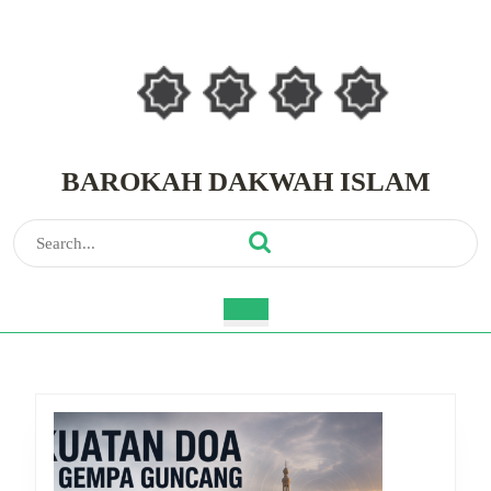
Skip
to
content
Skip
to
content
BAROKAH DAKWAH ISLAM
Search
for:
Open
Button