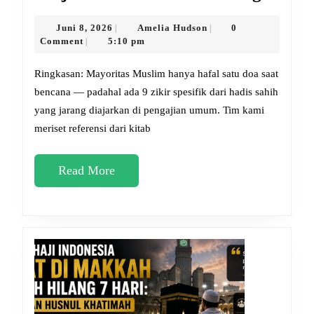
dan
Zikir
Juni
Amelia
Juni 8, 2026
Amelia Hudson
0
|
|
8,
Hudson
Comment
5:10 pm
|
Saat
2026
Gemp
Ringkasan: Mayoritas Muslim hanya hafal satu doa saat
yang
bencana — padahal ada 9 zikir spesifik dari hadis sahih
yang jarang diajarkan di pengajian umum. Tim kami
Jaran
meriset referensi dari kitab
Diketa
Wajib
Read
Read More
Diama
More
Sekar