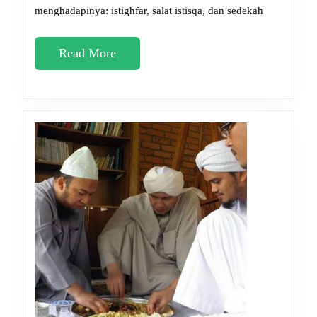
menghadapinya: istighfar, salat istisqa, dan sedekah
Lancar
Read
Read More
More