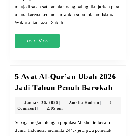
menjadi salah satu amalan yang paling dianjurkan para
ulama karena keutamaan waktu subuh dalam Islam.
Waktu antara azan Subuh
Read
Read More
More
5 Ayat Al-Qur’an Ubah 2026
5
Jadi Tahun Penuh Barokah
Ayat
Al-
Januari
Amelia
Januari 26, 2026
Amelia Hudson
0
|
|
26,
Hudson
Comment
2:05 pm
|
Qur’a
2026
Ubah
Sebagai negara dengan populasi Muslim terbesar di
2026
dunia, Indonesia memiliki 244,7 juta jiwa pemeluk