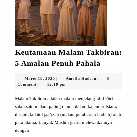
Keutamaan Malam Takbiran:
Keutamaa
5 Amalan Penuh Pahala
Malam
Takbiran:
Maret
Amelia
Maret 19, 2026
Amelia Hudson
0
|
|
19,
Hudson
Comment
12:19 pm
|
5
2026
Amalan
Malam Takbiran adalah malam menjelang Idul Fitri —
Penuh
salah satu malam paling utama dalam kalender Islam,
disebut lailatul jaa’izah (malam pemberian hadiah) oleh
Pahala
para ulama. Banyak Muslim justru melewatkannya
dengan