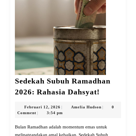
Sedekah Subuh Ramadhan
Sedekah
2026: Rahasia Dahsyat!
Subuh
Ramadha
Februari
Amelia
Februari 12, 2026
Amelia Hudson
0
|
|
12,
Hudson
Comment
3:54 pm
|
2026:
2026
Rahasia
Bulan Ramadhan adalah momentum emas untuk
Dahsyat!
melipatgandakan amal kebaikan. Sedekah Subuh