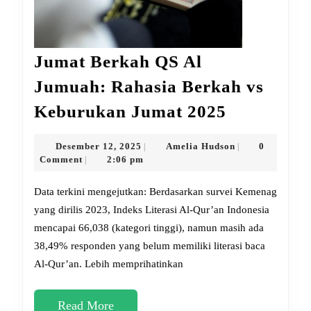
Jumat Berkah QS Al
Jumuah: Rahasia Berkah vs
Jumat
Keburukan Jumat 2025
Berkah
QS
Desember
Amelia
Desember 12, 2025
Amelia Hudson
0
|
|
12,
Hudson
Comment
2:06 pm
|
Al
2025
Jumuah:
Data terkini mengejutkan: Berdasarkan survei Kemenag
Rahasia
yang dirilis 2023, Indeks Literasi Al-Qur’an Indonesia
mencapai 66,038 (kategori tinggi), namun masih ada
Berkah
38,49% responden yang belum memiliki literasi baca
vs
Al-Qur’an. Lebih memprihatinkan
Keburuka
Jumat
Read
Read More