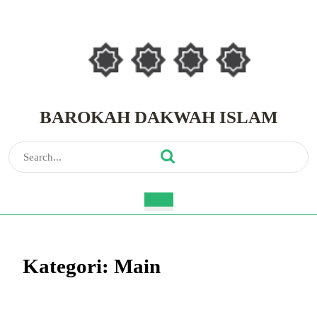
Skip
to
content
Skip
to
content
BAROKAH DAKWAH ISLAM
Search
for:
Open
Button
Kategori:
Main