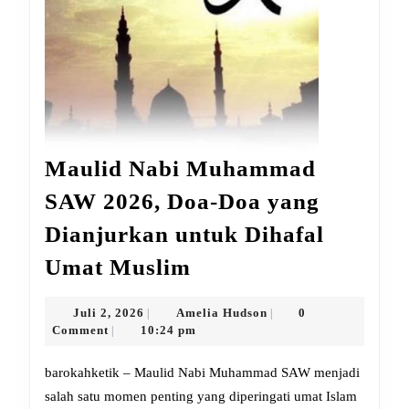
Maulid Nabi Muhammad
SAW 2026, Doa-Doa yang
Dianjurkan untuk Dihafal
Maulid
Umat Muslim
Nabi
Muhammad
Juli
Amelia
Juli 2, 2026
Amelia Hudson
0
|
|
2,
Hudson
Comment
10:24 pm
|
SAW
2026
2026,
barokahketik – Maulid Nabi Muhammad SAW menjadi
Doa-
salah satu momen penting yang diperingati umat Islam