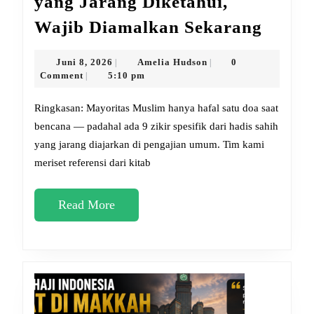
yang Jarang Diketahui,
Doa
Wajib Diamalkan Sekarang
dan
Zikir
Juni
Amelia
Juni 8, 2026
Amelia Hudson
0
|
|
8,
Hudson
Comment
5:10 pm
|
Saat
2026
Gemp
Ringkasan: Mayoritas Muslim hanya hafal satu doa saat
yang
bencana — padahal ada 9 zikir spesifik dari hadis sahih
yang jarang diajarkan di pengajian umum. Tim kami
Jaran
meriset referensi dari kitab
Diketa
Wajib
Read
Read More
Diama
More
Sekar