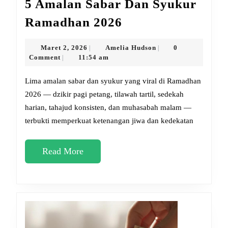
5 Amalan Sabar Dan Syukur
5
Ramadhan 2026
Amalan
Sabar
Maret
Amelia
Maret 2, 2026
Amelia Hudson
0
|
|
2,
Hudson
Comment
11:54 am
|
Dan
2026
Syukur
Lima amalan sabar dan syukur yang viral di Ramadhan
Ramadhan
2026 — dzikir pagi petang, tilawah tartil, sedekah
harian, tahajud konsisten, dan muhasabah malam —
2026
terbukti memperkuat ketenangan jiwa dan kedekatan
Read
Read More
More