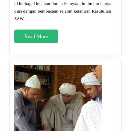
di berbagai belahan dunia. Perayaan ini bukan hanya
Doa
diisi dengan pembacaan sejarah kelahiran Rasulullah
yang
SAW,
Dianjurkan
untuk
Read
Read More
Dihafal
More
Umat
Muslim