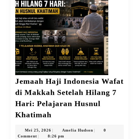
Jemaah Haji Indonesia Wafat
di Makkah Setelah Hilang 7
Hari: Pelajaran Husnul
Jemaah
Khatimah
Haji
Indonesia
Mei
Amelia
Mei 25, 2026
Amelia Hudson
0
|
|
25,
Hudson
Comment
8:26 pm
|