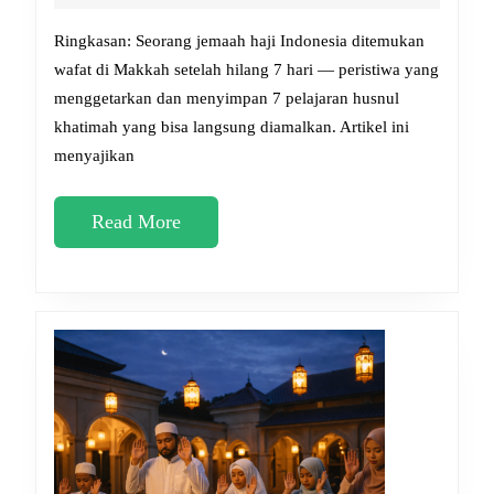
Wafat
2026
di
Ringkasan: Seorang jemaah haji Indonesia ditemukan
Makkah
wafat di Makkah setelah hilang 7 hari — peristiwa yang
menggetarkan dan menyimpan 7 pelajaran husnul
Setelah
khatimah yang bisa langsung diamalkan. Artikel ini
Hilang
menyajikan
7
Hari:
Read
Read More
Pelajaran
More
Husnul
Khatimah