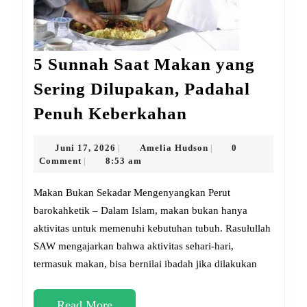
5 Sunnah Saat Makan yang
Sering Dilupakan, Padahal
5
Penuh Keberkahan
Sunnah
Saat
Juni
Amelia
Juni 17, 2026
Amelia Hudson
0
|
|
17,
Hudson
Comment
8:53 am
|
Makan
2026
yang
Makan Bukan Sekadar Mengenyangkan Perut
Sering
barokahketik – Dalam Islam, makan bukan hanya
aktivitas untuk memenuhi kebutuhan tubuh. Rasulullah
Dilupakan,
SAW mengajarkan bahwa aktivitas sehari-hari,
Padahal
termasuk makan, bisa bernilai ibadah jika dilakukan
Penuh
Keberkahan
Read
Read More