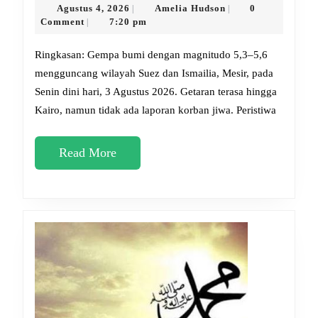
saat
Agustus
Amelia
Agustus 4, 2026
Amelia Hudson
0
|
|
4,
Hudson
Comment
7:20 pm
|
Gempa
2026
Gunca
Ringkasan: Gempa bumi dengan magnitudo 5,3–5,6
Mesir:
mengguncang wilayah Suez dan Ismailia, Mesir, pada
Senin dini hari, 3 Agustus 2026. Getaran terasa hingga
Renun
Kairo, namun tidak ada laporan korban jiwa. Peristiwa
Islami
Menyi
Read
Read More
Musib
More