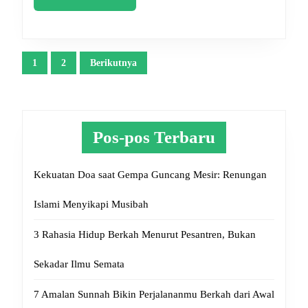
2025
More
Paginasi
1
2
Berikutnya
pos
Pos-pos Terbaru
Kekuatan Doa saat Gempa Guncang Mesir: Renungan
Islami Menyikapi Musibah
3 Rahasia Hidup Berkah Menurut Pesantren, Bukan
Sekadar Ilmu Semata
7 Amalan Sunnah Bikin Perjalananmu Berkah dari Awal