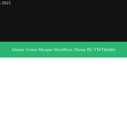
s 2025
By VWThemes
Islamic Center Mosque WordPress Theme
Scroll
Up