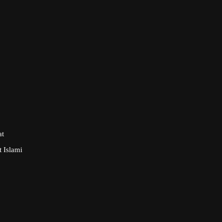
at
 Islami