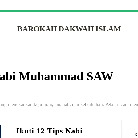
BAROKAH DAKWAH ISLAM
 Nabi Muhammad SAW
g menekankan kejujuran, amanah, dan keberkahan. Pelajari cara menge
Ikuti 12 Tips Nabi
K