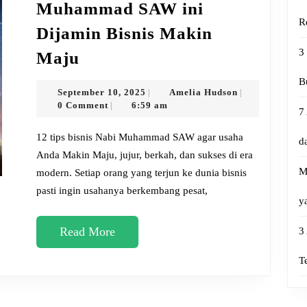
Muhammad SAW ini
R
Dijamin Bisnis Makin
Ikuti
3
Maju
12
B
Tips
September
Amelia
September 10, 2025
Amelia Hudson
|
|
10,
Hudson
0 Comment
6:59 am
|
Nabi
7
2025
Muhammad
12 tips bisnis Nabi Muhammad SAW agar usaha
d
SAW
Anda Makin Maju, jujur, berkah, dan sukses di era
M
modern. Setiap orang yang terjun ke dunia bisnis
ini
pasti ingin usahanya berkembang pesat,
Dijamin
y
Bisnis
Read
Read More
3
Makin
More
Maju
T