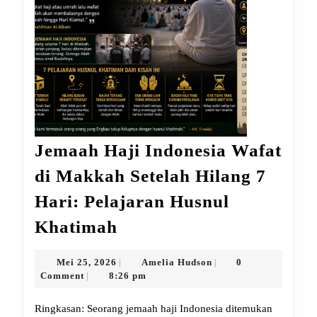
Jemaah Haji Indonesia Wafat
di Makkah Setelah Hilang 7
Hari: Pelajaran Husnul
Jemaah
Khatimah
Haji
Indonesia
Mei
Amelia
Mei 25, 2026
Amelia Hudson
0
|
|
25,
Hudson
Comment
8:26 pm
|
Wafat
2026
di
Ringkasan: Seorang jemaah haji Indonesia ditemukan