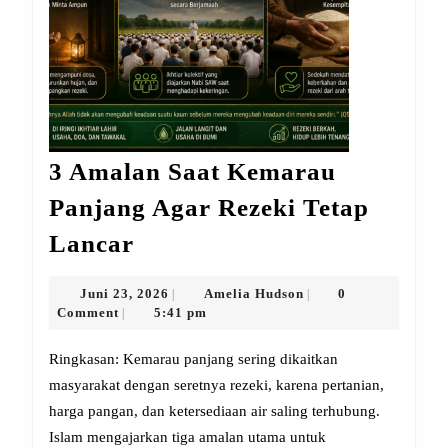
3 Amalan Saat Kemarau
Panjang Agar Rezeki Tetap
3
Lancar
Amalan
Saat
Juni
Amelia
Juni 23, 2026
Amelia Hudson
0
|
|
23,
Hudson
Comment
5:41 pm
|
Kemarau
2026
Panjang
Ringkasan: Kemarau panjang sering dikaitkan
Agar
masyarakat dengan seretnya rezeki, karena pertanian,
harga pangan, dan ketersediaan air saling terhubung.
Rezeki
Islam mengajarkan tiga amalan utama untuk
Tetap