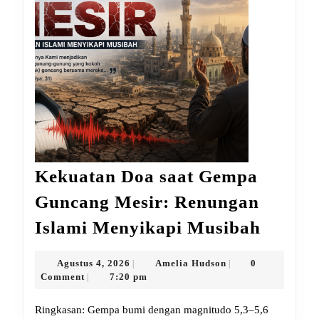
Kekuatan Doa saat Gempa
Guncang Mesir: Renungan
Kekua
Islami Menyikapi Musibah
Doa
saat
Agustus
Amelia
Agustus 4, 2026
Amelia Hudson
0
|
|
4,
Hudson
Comment
7:20 pm
|
Gempa
2026
Gunca
Ringkasan: Gempa bumi dengan magnitudo 5,3–5,6