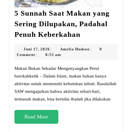
5 Sunnah Saat Makan yang
Sering Dilupakan, Padahal
5
Penuh Keberkahan
Sunnah
Saat
Juni
Amelia
Juni 17, 2026
Amelia Hudson
0
|
|
17,
Hudson
Comment
8:53 am
|
Makan
2026
yang
Makan Bukan Sekadar Mengenyangkan Perut
Sering
barokahketik – Dalam Islam, makan bukan hanya
aktivitas untuk memenuhi kebutuhan tubuh. Rasulullah
Dilupakan,
SAW mengajarkan bahwa aktivitas sehari-hari,
Padahal
termasuk makan, bisa bernilai ibadah jika dilakukan
Penuh
Keberkahan
Read
Read More
More