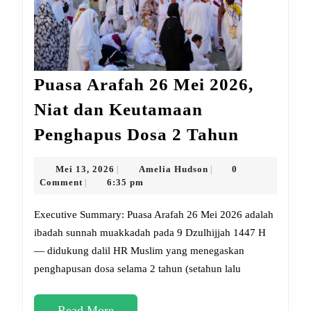
Puasa Arafah 26 Mei 2026,
Niat dan Keutamaan
Puasa
Penghapus Dosa 2 Tahun
Arafah
26
Mei
Amelia
Mei 13, 2026
Amelia Hudson
0
|
|
13,
Hudson
Comment
6:35 pm
|
Mei
2026
2026,
Executive Summary: Puasa Arafah 26 Mei 2026 adalah
Niat
ibadah sunnah muakkadah pada 9 Dzulhijjah 1447 H
— didukung dalil HR Muslim yang menegaskan
dan
penghapusan dosa selama 2 tahun (setahun lalu
Keutama
Penghap
Read
Read More