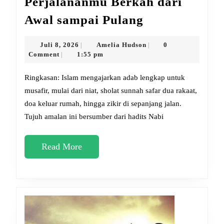
Perjalananmu Berkah dari
7
Awal sampai Pulang
Amalan
Sunnah
Juli
Amelia
Juli 8, 2026
Amelia Hudson
0
|
|
8,
Hudson
Comment
1:55 pm
|
Bikin
2026
Perjalananm
Ringkasan: Islam mengajarkan adab lengkap untuk
Berkah
musafir, mulai dari niat, sholat sunnah safar dua rakaat,
doa keluar rumah, hingga zikir di sepanjang jalan.
dari
Tujuh amalan ini bersumber dari hadits Nabi
Awal
sampai
Read
Read More
Pulang
More