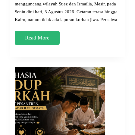
Mesir:
mengguncang wilayah Suez dan Ismailia, Mesir, pada
Senin dini hari, 3 Agustus 2026. Getaran terasa hingga
Renun
Kairo, namun tidak ada laporan korban jiwa. Peristiwa
Islami
Menyi
Read
Read More
Musib
More