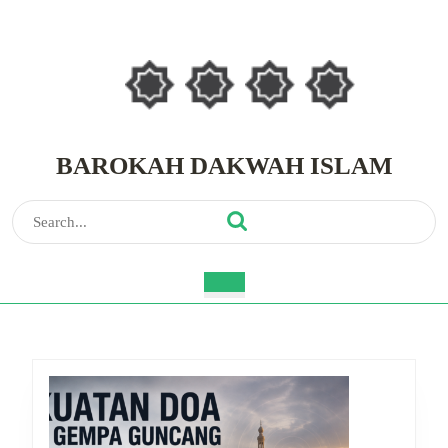
Skip
to
content
Skip
to
content
BAROKAH DAKWAH ISLAM
Search
for:
Open
Button