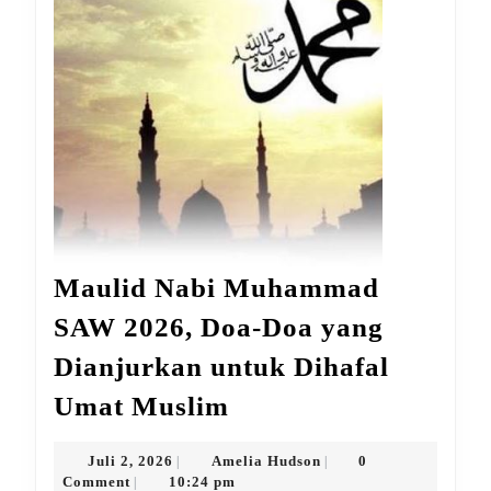
Maulid Nabi Muhammad
SAW 2026, Doa-Doa yang
Dianjurkan untuk Dihafal
Maulid
Umat Muslim
Nabi
Muhammad
Juli
Amelia
Juli 2, 2026
Amelia Hudson
0
|
|
2,
Hudson
Comment
10:24 pm
|