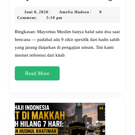
dan
Zikir
Juni
Amelia
Juni 8, 2026
Amelia Hudson
0
|
|
8,
Hudson
Comment
5:10 pm
|
Saat
2026
Gemp
Ringkasan: Mayoritas Muslim hanya hafal satu doa saat
yang
bencana — padahal ada 9 zikir spesifik dari hadis sahih
yang jarang diajarkan di pengajian umum. Tim kami
Jaran
meriset referensi dari kitab
Diketa
Wajib
Read
Read More
Diama
More
Sekar