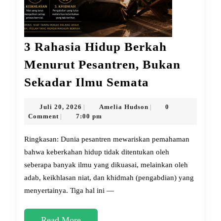
3 Rahasia Hidup Berkah
Menurut Pesantren, Bukan
3
Sekadar Ilmu Semata
Rahasia
Hidup
Juli
Amelia
Juli 20, 2026
Amelia Hudson
0
|
|
20,
Hudson
Comment
7:00 pm
|
Berkah
2026
Menurut
Ringkasan: Dunia pesantren mewariskan pemahaman
Pesantren,
bahwa keberkahan hidup tidak ditentukan oleh
seberapa banyak ilmu yang dikuasai, melainkan oleh
Bukan
adab, keikhlasan niat, dan khidmah (pengabdian) yang
Sekadar
menyertainya. Tiga hal ini —
Ilmu
Semata
Read
Read More