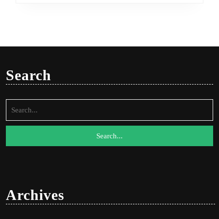
Search
Search
for:
Archives