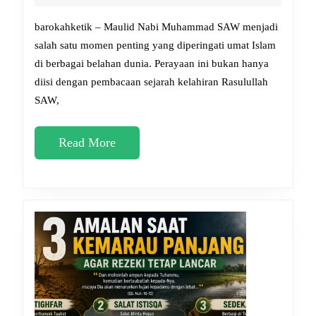
SAW
2026
2026,
barokahketik – Maulid Nabi Muhammad SAW menjadi
Doa-
salah satu momen penting yang diperingati umat Islam
di berbagai belahan dunia. Perayaan ini bukan hanya
Doa
diisi dengan pembacaan sejarah kelahiran Rasulullah
yang
SAW,
Dianjurkan
untuk
Read
Read More
Dihafal
More
Umat
Muslim