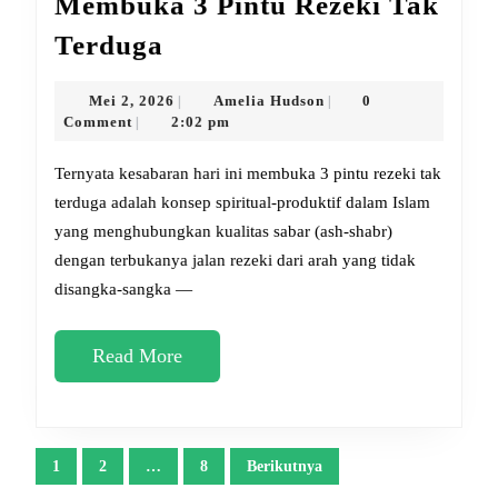
Membuka 3 Pintu Rezeki Tak
Ternyata
Terduga
Kesabaran
Hari
Mei
Amelia
Mei 2, 2026
Amelia Hudson
0
|
|
2,
Hudson
Comment
2:02 pm
|
Ini
2026
Membuka
Ternyata kesabaran hari ini membuka 3 pintu rezeki tak
3
terduga adalah konsep spiritual-produktif dalam Islam
yang menghubungkan kualitas sabar (ash-shabr)
Pintu
dengan terbukanya jalan rezeki dari arah yang tidak
Rezeki
disangka-sangka —
Tak
Terduga
Read
Read More
More
Paginasi
1
2
…
8
Berikutnya
pos