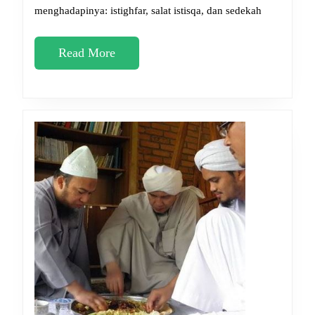
menghadapinya: istighfar, salat istisqa, dan sedekah
Lancar
Read
Read More
More