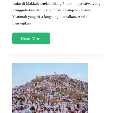
Makkah
wafat di Makkah setelah hilang 7 hari — peristiwa yang
menggetarkan dan menyimpan 7 pelajaran husnul
Setelah
khatimah yang bisa langsung diamalkan. Artikel ini
Hilang
menyajikan
7
Hari:
Read
Read More
Pelajaran
More
Husnul
Khatimah