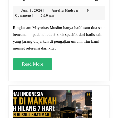
dan
Zikir
Juni
Amelia
Juni 8, 2026
Amelia Hudson
0
|
|
8,
Hudson
Comment
5:10 pm
|
Saat
2026
Gemp
Ringkasan: Mayoritas Muslim hanya hafal satu doa saat
yang
bencana — padahal ada 9 zikir spesifik dari hadis sahih
yang jarang diajarkan di pengajian umum. Tim kami
Jaran
meriset referensi dari kitab
Diketa
Wajib
Read
Read More
Diama
More
Sekar