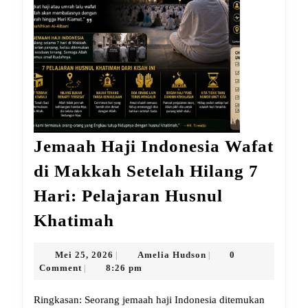
Jemaah Haji Indonesia Wafat
di Makkah Setelah Hilang 7
Hari: Pelajaran Husnul
Jemaah
Khatimah
Haji
Indonesia
Mei
Amelia
Mei 25, 2026
Amelia Hudson
0
|
|
25,
Hudson
Comment
8:26 pm
|
Wafat
2026
di
Ringkasan: Seorang jemaah haji Indonesia ditemukan