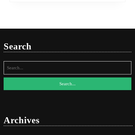
Search
Search
for:
Archives