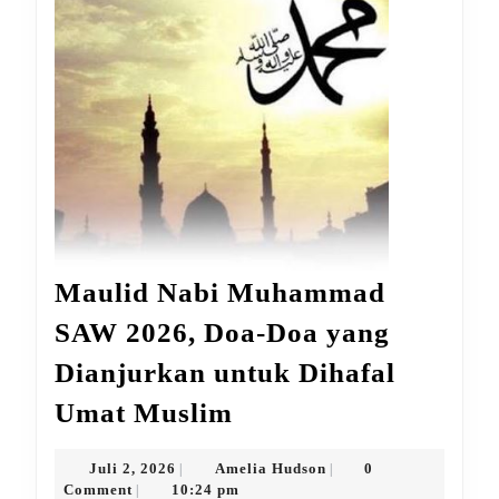
Maulid Nabi Muhammad
SAW 2026, Doa-Doa yang
Dianjurkan untuk Dihafal
Maulid
Umat Muslim
Nabi
Muhammad
Juli
Amelia
Juli 2, 2026
Amelia Hudson
0
|
|
2,
Hudson
Comment
10:24 pm
|