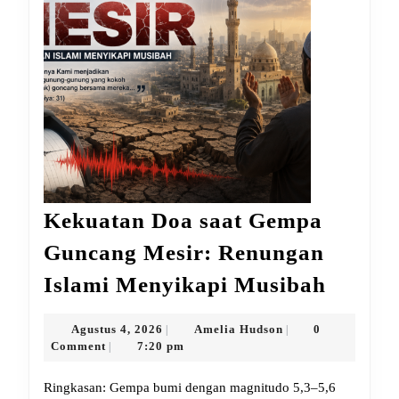
Kekuatan Doa saat Gempa
Guncang Mesir: Renungan
Kekua
Islami Menyikapi Musibah
Doa
saat
Agustus
Amelia
Agustus 4, 2026
Amelia Hudson
0
|
|
4,
Hudson
Comment
7:20 pm
|
Gempa
2026
Gunca
Ringkasan: Gempa bumi dengan magnitudo 5,3–5,6