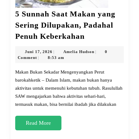
5 Sunnah Saat Makan yang
Sering Dilupakan, Padahal
5
Penuh Keberkahan
Sunnah
Saat
Juni
Amelia
Juni 17, 2026
Amelia Hudson
0
|
|
17,
Hudson
Comment
8:53 am
|
Makan
2026
yang
Makan Bukan Sekadar Mengenyangkan Perut
Sering
barokahketik – Dalam Islam, makan bukan hanya
aktivitas untuk memenuhi kebutuhan tubuh. Rasulullah
Dilupakan,
SAW mengajarkan bahwa aktivitas sehari-hari,
Padahal
termasuk makan, bisa bernilai ibadah jika dilakukan
Penuh
Keberkahan
Read
Read More
More