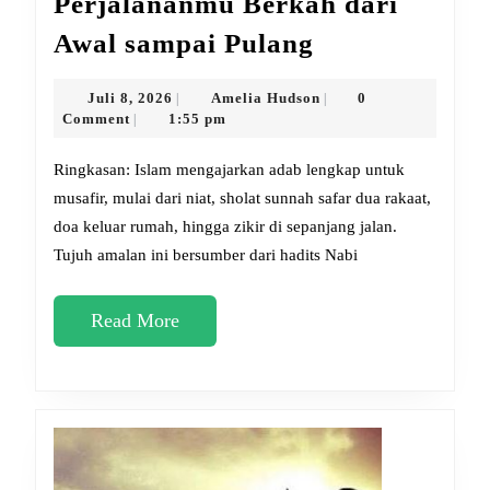
Perjalananmu Berkah dari
7
Awal sampai Pulang
Amalan
Sunnah
Juli
Amelia
Juli 8, 2026
Amelia Hudson
0
|
|
8,
Hudson
Comment
1:55 pm
|
Bikin
2026
Perjalananm
Ringkasan: Islam mengajarkan adab lengkap untuk
Berkah
musafir, mulai dari niat, sholat sunnah safar dua rakaat,
doa keluar rumah, hingga zikir di sepanjang jalan.
dari
Tujuh amalan ini bersumber dari hadits Nabi
Awal
sampai
Read
Read More
Pulang
More