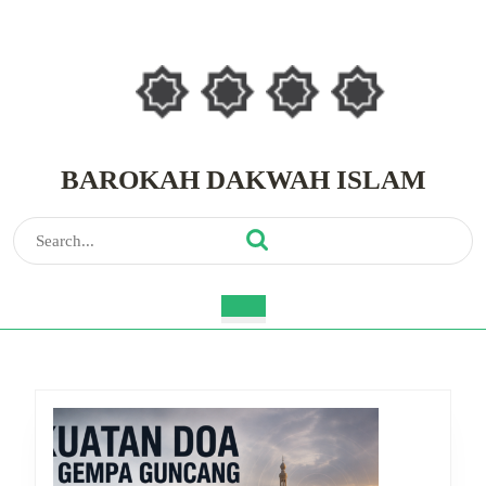
Skip
to
content
Skip
to
content
BAROKAH DAKWAH ISLAM
Search
for:
Open
Button