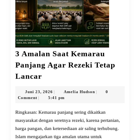
3 Amalan Saat Kemarau
Panjang Agar Rezeki Tetap
3
Lancar
Amalan
Saat
Juni
Amelia
Juni 23, 2026
Amelia Hudson
0
|
|
23,
Hudson
Comment
5:41 pm
|
Kemarau
2026
Panjang
Ringkasan: Kemarau panjang sering dikaitkan
Agar
masyarakat dengan seretnya rezeki, karena pertanian,
harga pangan, dan ketersediaan air saling terhubung.
Rezeki
Islam mengajarkan tiga amalan utama untuk
Tetap