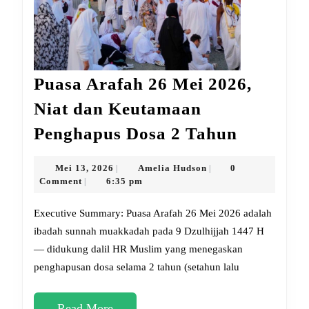
Puasa Arafah 26 Mei 2026,
Niat dan Keutamaan
Puasa
Penghapus Dosa 2 Tahun
Arafah
26
Mei
Amelia
Mei 13, 2026
Amelia Hudson
0
|
|
13,
Hudson
Comment
6:35 pm
|
Mei
2026
2026,
Executive Summary: Puasa Arafah 26 Mei 2026 adalah
Niat
ibadah sunnah muakkadah pada 9 Dzulhijjah 1447 H
— didukung dalil HR Muslim yang menegaskan
dan
penghapusan dosa selama 2 tahun (setahun lalu
Keutama
Penghap
Read
Read More