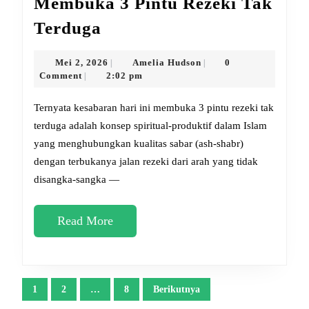
Membuka 3 Pintu Rezeki Tak
Ternyata
Terduga
Kesabaran
Hari
Mei
Amelia
Mei 2, 2026
Amelia Hudson
0
|
|
2,
Hudson
Comment
2:02 pm
|
Ini
2026
Membuka
Ternyata kesabaran hari ini membuka 3 pintu rezeki tak
3
terduga adalah konsep spiritual-produktif dalam Islam
yang menghubungkan kualitas sabar (ash-shabr)
Pintu
dengan terbukanya jalan rezeki dari arah yang tidak
Rezeki
disangka-sangka —
Tak
Terduga
Read
Read More
More
Paginasi
1
2
…
8
Berikutnya
pos