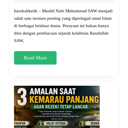
SAW
2026
2026,
barokahketik – Maulid Nabi Muhammad SAW menjadi
Doa-
salah satu momen penting yang diperingati umat Islam
di berbagai belahan dunia. Perayaan ini bukan hanya
Doa
diisi dengan pembacaan sejarah kelahiran Rasulullah
yang
SAW,
Dianjurkan
untuk
Read
Read More
Dihafal
More
Umat
Muslim