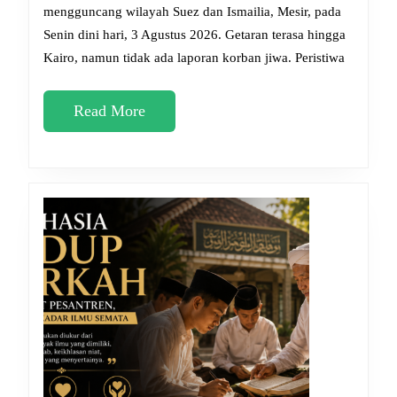
Mesir:
mengguncang wilayah Suez dan Ismailia, Mesir, pada
Senin dini hari, 3 Agustus 2026. Getaran terasa hingga
Renun
Kairo, namun tidak ada laporan korban jiwa. Peristiwa
Islami
Menyi
Read
Read More
Musib
More