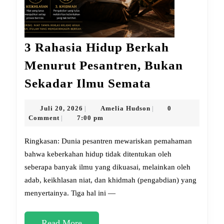
3 Rahasia Hidup Berkah
Menurut Pesantren, Bukan
3
Sekadar Ilmu Semata
Rahasia
Hidup
Juli
Amelia
Juli 20, 2026
Amelia Hudson
0
|
|
20,
Hudson
Comment
7:00 pm
|
Berkah
2026
Menurut
Ringkasan: Dunia pesantren mewariskan pemahaman
Pesantren,
bahwa keberkahan hidup tidak ditentukan oleh
seberapa banyak ilmu yang dikuasai, melainkan oleh
Bukan
adab, keikhlasan niat, dan khidmah (pengabdian) yang
Sekadar
menyertainya. Tiga hal ini —
Ilmu
Semata
Read
Read More