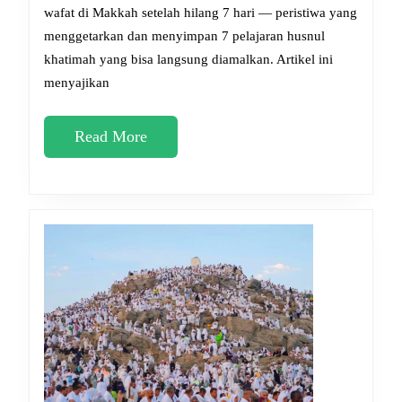
Makkah
wafat di Makkah setelah hilang 7 hari — peristiwa yang
menggetarkan dan menyimpan 7 pelajaran husnul
Setelah
khatimah yang bisa langsung diamalkan. Artikel ini
Hilang
menyajikan
7
Hari:
Read
Read More
Pelajaran
More
Husnul
Khatimah