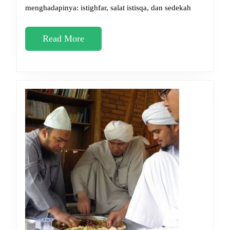
menghadapinya: istighfar, salat istisqa, dan sedekah
Lancar
Read
Read More
More