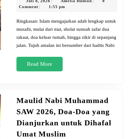
Sunnah
Juli
Amelia
Juli 8, 2026
Amelia Hudson
0
|
|
8,
Hudson
Comment
1:55 pm
|
Bikin
2026
Perjalananm
Ringkasan: Islam mengajarkan adab lengkap untuk
Berkah
musafir, mulai dari niat, sholat sunnah safar dua
rakaat, doa keluar rumah, hingga zikir di sepanjang
dari
jalan. Tujuh amalan ini bersumber dari hadits Nabi
Awal
sampai
Read
Read More
Pulang
More
Maulid Nabi Muhammad
SAW 2026, Doa-Doa yang
Dianjurkan untuk Dihafal
Maulid
Umat Muslim