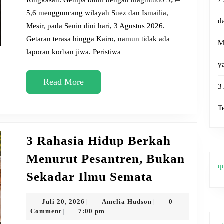
Ringkasan: Gempa bumi dengan magnitudo 5,3–
Mesir:
5,6 mengguncang wilayah Suez dan Ismailia,
d
Mesir, pada Senin dini hari, 3 Agustus 2026.
Renun
Getaran terasa hingga Kairo, namun tidak ada
Islami
M
laporan korban jiwa. Peristiwa
Menyi
y
Musib
Read
Read More
3
More
T
3 Rahasia Hidup Berkah
Menurut Pesantren, Bukan
q
3
Sekadar Ilmu Semata
Rahasia
Hidup
Juli
Amelia
Juli 20, 2026
Amelia Hudson
0
|
|
20,
Hudson
Comment
7:00 pm
|
Berkah
2026