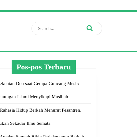
Search
for:
Pos-pos Terbaru
ekuatan Doa saat Gempa Guncang Mesir:
enungan Islami Menyikapi Musibah
tan
 Rahasia Hidup Berkah Menurut Pesantren,
ukan Sekadar Ilmu Semata
a
ng
 Amalan Sunnah Bikin Perjalananmu Berkah