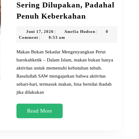
Sering Dilupakan, Padahal
5
Penuh Keberkahan
Sunnah
Saat
Juni
Amelia
Juni 17, 2026
Amelia Hudson
0
|
|
17,
Hudson
Comment
8:53 am
|
Makan
2026
yang
Makan Bukan Sekadar Mengenyangkan Perut
Sering
barokahketik – Dalam Islam, makan bukan hanya
aktivitas untuk memenuhi kebutuhan tubuh.
Dilupakan,
Rasulullah SAW mengajarkan bahwa aktivitas
Padahal
sehari-hari, termasuk makan, bisa bernilai ibadah
Penuh
jika dilakukan
Keberkahan
Read
Read More
More