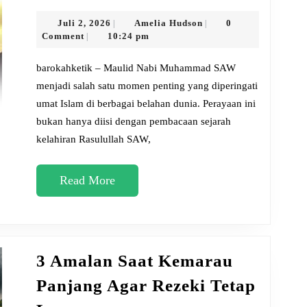
Nabi
Muhammad
Juli
Amelia
Juli 2, 2026
Amelia Hudson
0
|
|
2,
Hudson
Comment
10:24 pm
|
SAW
2026
2026,
barokahketik – Maulid Nabi Muhammad SAW
Doa-
menjadi salah satu momen penting yang diperingati
umat Islam di berbagai belahan dunia. Perayaan ini
Doa
bukan hanya diisi dengan pembacaan sejarah
yang
kelahiran Rasulullah SAW,
Dianjurkan
untuk
Read
Read More
Dihafal
More
Umat
Muslim
3 Amalan Saat Kemarau
Panjang Agar Rezeki Tetap
3