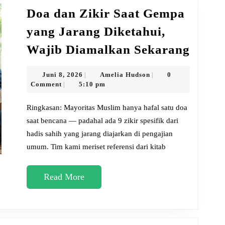
Doa dan Zikir Saat Gempa
yang Jarang Diketahui,
Doa
Wajib Diamalkan Sekarang
dan
Zikir
Juni
Amelia
Juni 8, 2026
Amelia Hudson
0
|
|
8,
Hudson
Comment
5:10 pm
|
Saat
2026
Gemp
Ringkasan: Mayoritas Muslim hanya hafal satu doa
yang
saat bencana — padahal ada 9 zikir spesifik dari
hadis sahih yang jarang diajarkan di pengajian
Jaran
umum. Tim kami meriset referensi dari kitab
Diket
Wajib
Read
Read More
Diam
More
Sekar