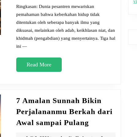
v
Menurut
Ringkasan: Dunia pesantren mewariskan
Pesantren,
pemahaman bahwa keberkahan hidup tidak
ditentukan oleh seberapa banyak ilmu yang
Bukan
dikuasai, melainkan oleh adab, keikhlasan niat, dan
Sekadar
khidmah (pengabdian) yang menyertainya. Tiga hal
Ilmu
ini —
Semata
Read
Read More
More
7 Amalan Sunnah Bikin
Perjalananmu Berkah dari
7
Awal sampai Pulang
Amalan