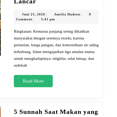
Lancar
Amalan
Saat
Juni
Amelia
Juni 23, 2026
Amelia Hudson
0
|
|
23,
Hudson
Comment
5:41 pm
|
Kemarau
2026
Panjang
Ringkasan: Kemarau panjang sering dikaitkan
Agar
masyarakat dengan seretnya rezeki, karena
pertanian, harga pangan, dan ketersediaan air saling
Rezeki
terhubung. Islam mengajarkan tiga amalan utama
Tetap
untuk menghadapinya: istighfar, salat istisqa, dan
Lancar
sedekah
Read
Read More
More
5 Sunnah Saat Makan yang