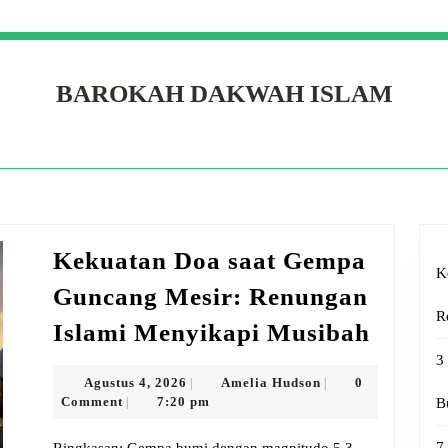
BAROKAH DAKWAH ISLAM
Kekuatan Doa saat Gempa
K
Guncang Mesir: Renungan
R
Kekua
Islami Menyikapi Musibah
Doa
3
saat
Agustus
Amelia
Agustus 4, 2026
Amelia Hudson
0
|
|
4,
Hudson
Comment
7:20 pm
|
B
Gemp
2026
Gunca
7