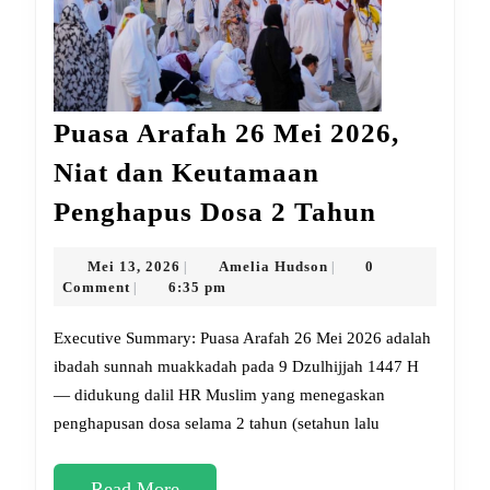
Puasa Arafah 26 Mei 2026,
Niat dan Keutamaan
Puasa
Penghapus Dosa 2 Tahun
Arafah
26
Mei
Amelia
Mei 13, 2026
Amelia Hudson
0
|
|
13,
Hudson
Comment
6:35 pm
|
Mei
2026
2026,
Executive Summary: Puasa Arafah 26 Mei 2026 adalah
Niat
ibadah sunnah muakkadah pada 9 Dzulhijjah 1447 H
— didukung dalil HR Muslim yang menegaskan
dan
penghapusan dosa selama 2 tahun (setahun lalu
Keutama
Penghap
Read
Read More