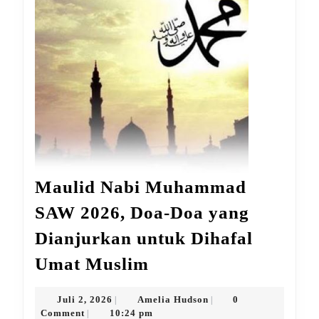
Maulid Nabi Muhammad
SAW 2026, Doa-Doa yang
Dianjurkan untuk Dihafal
Maulid
Umat Muslim
Nabi
Muhammad
Juli
Amelia
Juli 2, 2026
Amelia Hudson
0
|
|
2,
Hudson
Comment
10:24 pm
|