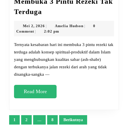
Membuka 3 Pintu Rezeki Tak
Ternyata
Terduga
Kesabaran
Hari
Mei
Amelia
Mei 2, 2026
Amelia Hudson
0
|
|
2,
Hudson
Comment
2:02 pm
|
Ini
2026
Membuka
Ternyata kesabaran hari ini membuka 3 pintu rezeki tak
3
terduga adalah konsep spiritual-produktif dalam Islam
yang menghubungkan kualitas sabar (ash-shabr)
Pintu
dengan terbukanya jalan rezeki dari arah yang tidak
Rezeki
disangka-sangka —
Tak
Terduga
Read
Read More
More
Paginasi
1
2
…
8
Berikutnya
pos