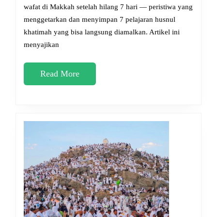
Makkah
wafat di Makkah setelah hilang 7 hari — peristiwa yang
menggetarkan dan menyimpan 7 pelajaran husnul
Setelah
khatimah yang bisa langsung diamalkan. Artikel ini
Hilang
menyajikan
7
Hari:
Read
Read More
Pelajaran
More
Husnul
Khatimah