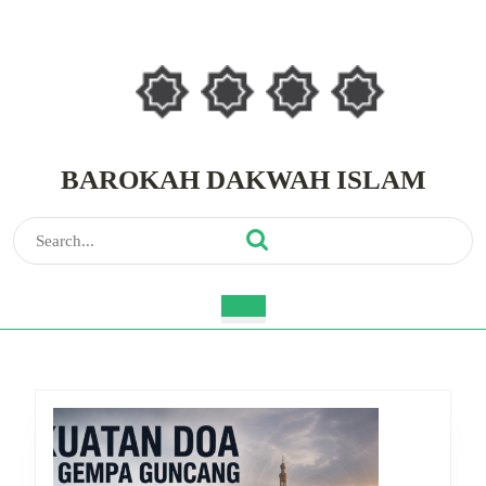
Skip
to
content
Skip
to
content
BAROKAH DAKWAH ISLAM
Search
for:
Open
Button