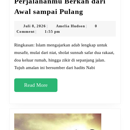
Perjalananmu Berkah dari
7
Awal sampai Pulang
Amalan
Sunnah
Juli
Amelia
Juli 8, 2026
Amelia Hudson
0
|
|
8,
Hudson
Comment
1:55 pm
|
Bikin
2026
Perjalananm
Ringkasan: Islam mengajarkan adab lengkap untuk
Berkah
musafir, mulai dari niat, sholat sunnah safar dua rakaat,
doa keluar rumah, hingga zikir di sepanjang jalan.
dari
Tujuh amalan ini bersumber dari hadits Nabi
Awal
sampai
Read
Read More
Pulang
More