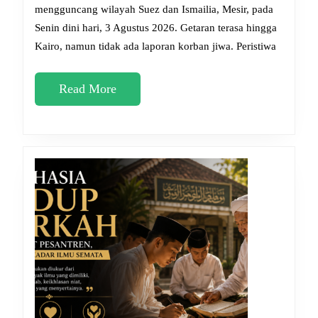
Mesir:
mengguncang wilayah Suez dan Ismailia, Mesir, pada
Senin dini hari, 3 Agustus 2026. Getaran terasa hingga
Renun
Kairo, namun tidak ada laporan korban jiwa. Peristiwa
Islami
Menyi
Read
Read More
Musib
More