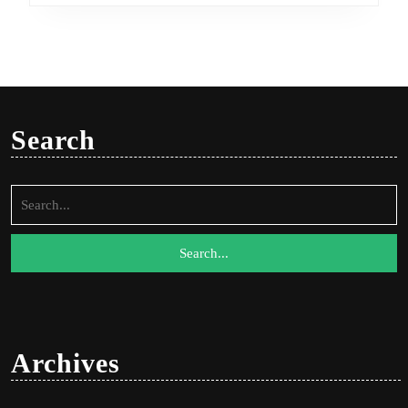
Search
Search
for:
Archives