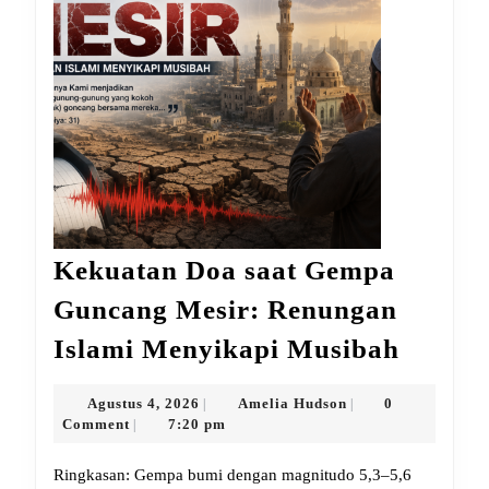
Kekuatan Doa saat Gempa
Guncang Mesir: Renungan
Kekua
Islami Menyikapi Musibah
Doa
saat
Agustus
Amelia
Agustus 4, 2026
Amelia Hudson
0
|
|
4,
Hudson
Comment
7:20 pm
|
Gempa
2026
Gunca
Ringkasan: Gempa bumi dengan magnitudo 5,3–5,6