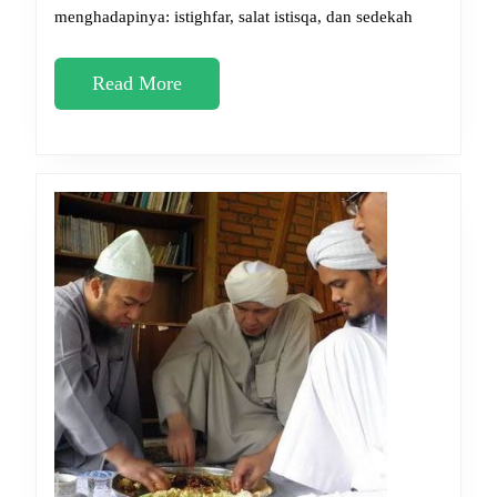
menghadapinya: istighfar, salat istisqa, dan sedekah
Lancar
Read
Read More
More