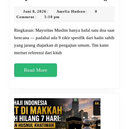
dan
Zikir
Juni
Amelia
Juni 8, 2026
Amelia Hudson
0
|
|
8,
Hudson
Comment
5:10 pm
|
Saat
2026
Gemp
Ringkasan: Mayoritas Muslim hanya hafal satu doa saat
yang
bencana — padahal ada 9 zikir spesifik dari hadis sahih
yang jarang diajarkan di pengajian umum. Tim kami
Jaran
meriset referensi dari kitab
Diketa
Wajib
Read
Read More
Diama
More
Sekar