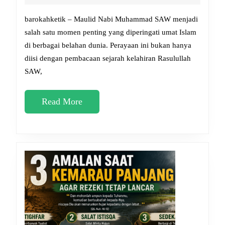
SAW
2026
2026,
barokahketik – Maulid Nabi Muhammad SAW menjadi
Doa-
salah satu momen penting yang diperingati umat Islam
di berbagai belahan dunia. Perayaan ini bukan hanya
Doa
diisi dengan pembacaan sejarah kelahiran Rasulullah
yang
SAW,
Dianjurkan
untuk
Read
Read More
Dihafal
More
Umat
Muslim