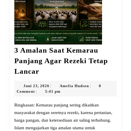
3 Amalan Saat Kemarau
Panjang Agar Rezeki Tetap
3
Lancar
Amalan
Saat
Juni
Amelia
Juni 23, 2026
Amelia Hudson
0
|
|
23,
Hudson
Comment
5:41 pm
|
Kemarau
2026
Panjang
Ringkasan: Kemarau panjang sering dikaitkan
Agar
masyarakat dengan seretnya rezeki, karena pertanian,
harga pangan, dan ketersediaan air saling terhubung.
Rezeki
Islam mengajarkan tiga amalan utama untuk
Tetap