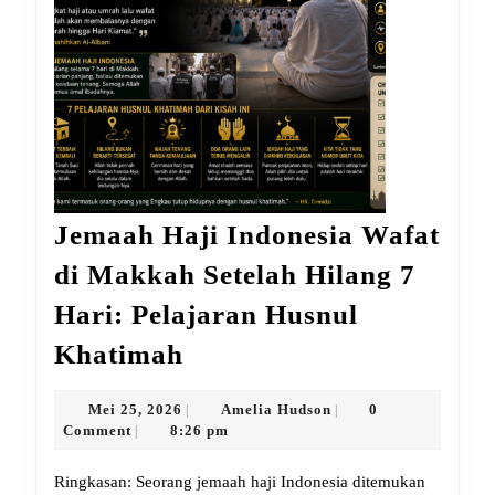
Jemaah Haji Indonesia Wafat
di Makkah Setelah Hilang 7
Hari: Pelajaran Husnul
Jemaah
Khatimah
Haji
Indonesia
Mei
Amelia
Mei 25, 2026
Amelia Hudson
0
|
|
25,
Hudson
Comment
8:26 pm
|
Wafat
2026
di
Ringkasan: Seorang jemaah haji Indonesia ditemukan