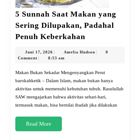
5 Sunnah Saat Makan yang
Sering Dilupakan, Padahal
5
Penuh Keberkahan
Sunnah
Saat
Juni
Amelia
Juni 17, 2026
Amelia Hudson
0
|
|
17,
Hudson
Comment
8:53 am
|
Makan
2026
yang
Makan Bukan Sekadar Mengenyangkan Perut
Sering
barokahketik – Dalam Islam, makan bukan hanya
aktivitas untuk memenuhi kebutuhan tubuh. Rasulullah
Dilupakan,
SAW mengajarkan bahwa aktivitas sehari-hari,
Padahal
termasuk makan, bisa bernilai ibadah jika dilakukan
Penuh
Keberkahan
Read
Read More
More