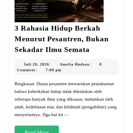
3 Rahasia Hidup Berkah
Menurut Pesantren, Bukan
3
Sekadar Ilmu Semata
Rahasia
Hidup
Juli
Amelia
Juli 20, 2026
Amelia Hudson
0
|
|
20,
Hudson
Comment
7:00 pm
|
Berkah
2026
Menurut
Ringkasan: Dunia pesantren mewariskan pemahaman
Pesantren,
bahwa keberkahan hidup tidak ditentukan oleh
seberapa banyak ilmu yang dikuasai, melainkan oleh
Bukan
adab, keikhlasan niat, dan khidmah (pengabdian) yang
Sekadar
menyertainya. Tiga hal ini —
Ilmu
Semata
Read
Read More