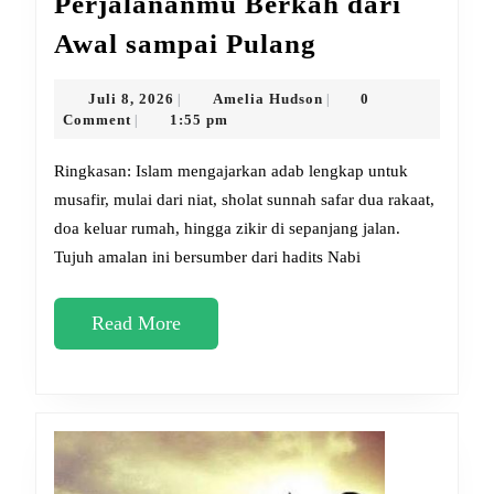
Perjalananmu Berkah dari
7
Awal sampai Pulang
Amalan
Sunnah
Juli
Amelia
Juli 8, 2026
Amelia Hudson
0
|
|
8,
Hudson
Comment
1:55 pm
|
Bikin
2026
Perjalananm
Ringkasan: Islam mengajarkan adab lengkap untuk
Berkah
musafir, mulai dari niat, sholat sunnah safar dua rakaat,
doa keluar rumah, hingga zikir di sepanjang jalan.
dari
Tujuh amalan ini bersumber dari hadits Nabi
Awal
sampai
Read
Read More
Pulang
More