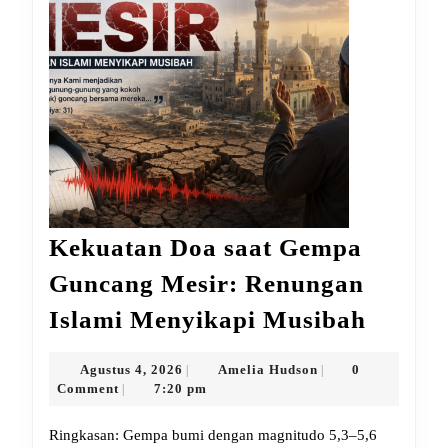
Kekuatan Doa saat Gempa
Guncang Mesir: Renungan
Kekua
Islami Menyikapi Musibah
Doa
saat
Agustus
Amelia
Agustus 4, 2026
Amelia Hudson
0
|
|
4,
Hudson
Comment
7:20 pm
|
Gempa
2026
Gunca
Ringkasan: Gempa bumi dengan magnitudo 5,3–5,6