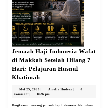
Jemaah Haji Indonesia Wafat
di Makkah Setelah Hilang 7
Hari: Pelajaran Husnul
Jemaah
Khatimah
Haji
Indonesia
Mei
Amelia
Mei 25, 2026
Amelia Hudson
0
|
|
25,
Hudson
Comment
8:26 pm
|
Wafat
2026
di
Ringkasan: Seorang jemaah haji Indonesia ditemukan