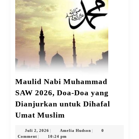
Maulid Nabi Muhammad
SAW 2026, Doa-Doa yang
Dianjurkan untuk Dihafal
Maulid
Umat Muslim
Nabi
Muhammad
Juli
Amelia
Juli 2, 2026
Amelia Hudson
0
|
|
2,
Hudson
Comment
10:24 pm
|