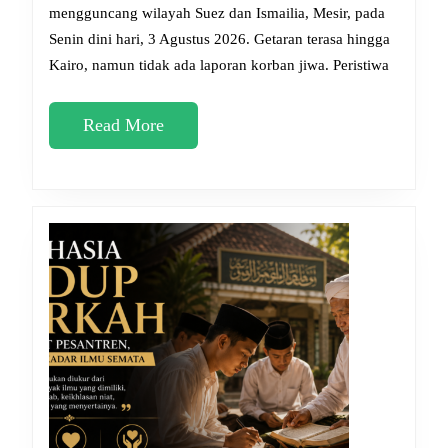
Mesir:
mengguncang wilayah Suez dan Ismailia, Mesir, pada
Senin dini hari, 3 Agustus 2026. Getaran terasa hingga
Renun
Kairo, namun tidak ada laporan korban jiwa. Peristiwa
Islami
Menyi
Read
Read More
Musib
More