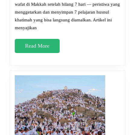
Makkah
wafat di Makkah setelah hilang 7 hari — peristiwa yang
menggetarkan dan menyimpan 7 pelajaran husnul
Setelah
khatimah yang bisa langsung diamalkan. Artikel ini
Hilang
menyajikan
7
Hari:
Read
Read More
Pelajaran
More
Husnul
Khatimah