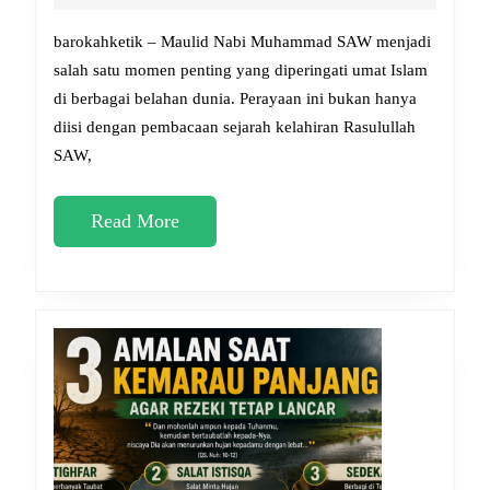
SAW
2026
2026,
barokahketik – Maulid Nabi Muhammad SAW menjadi
Doa-
salah satu momen penting yang diperingati umat Islam
di berbagai belahan dunia. Perayaan ini bukan hanya
Doa
diisi dengan pembacaan sejarah kelahiran Rasulullah
yang
SAW,
Dianjurkan
untuk
Read
Read More
Dihafal
More
Umat
Muslim