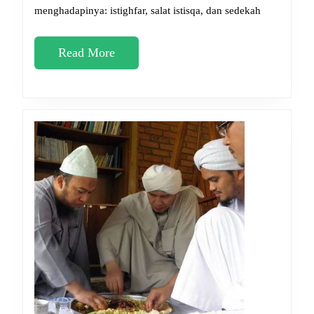
menghadapinya: istighfar, salat istisqa, dan sedekah
Lancar
Read
Read More
More