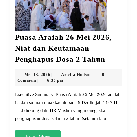
Puasa Arafah 26 Mei 2026,
Niat dan Keutamaan
Puasa
Penghapus Dosa 2 Tahun
Arafah
26
Mei
Amelia
Mei 13, 2026
Amelia Hudson
0
|
|
13,
Hudson
Comment
6:35 pm
|
Mei
2026
2026,
Executive Summary: Puasa Arafah 26 Mei 2026 adalah
Niat
ibadah sunnah muakkadah pada 9 Dzulhijjah 1447 H
— didukung dalil HR Muslim yang menegaskan
dan
penghapusan dosa selama 2 tahun (setahun lalu
Keutama
Penghap
Read
Read More