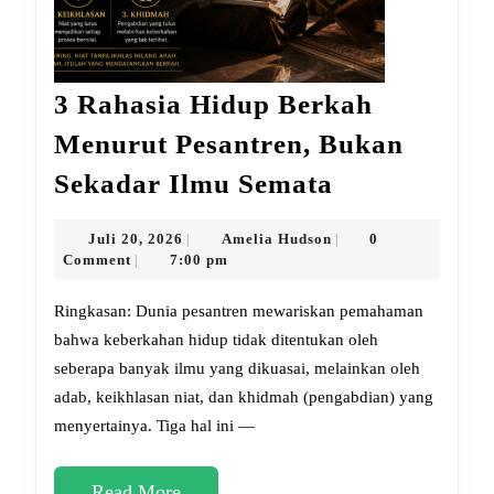
3 Rahasia Hidup Berkah
Menurut Pesantren, Bukan
3
Sekadar Ilmu Semata
Rahasia
Hidup
Juli
Amelia
Juli 20, 2026
Amelia Hudson
0
|
|
20,
Hudson
Comment
7:00 pm
|
Berkah
2026
Menurut
Ringkasan: Dunia pesantren mewariskan pemahaman
Pesantren,
bahwa keberkahan hidup tidak ditentukan oleh
seberapa banyak ilmu yang dikuasai, melainkan oleh
Bukan
adab, keikhlasan niat, dan khidmah (pengabdian) yang
Sekadar
menyertainya. Tiga hal ini —
Ilmu
Semata
Read
Read More