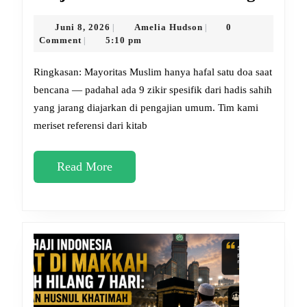
dan
Zikir
Juni
Amelia
Juni 8, 2026
Amelia Hudson
0
|
|
8,
Hudson
Comment
5:10 pm
|
Saat
2026
Gemp
Ringkasan: Mayoritas Muslim hanya hafal satu doa saat
yang
bencana — padahal ada 9 zikir spesifik dari hadis sahih
yang jarang diajarkan di pengajian umum. Tim kami
Jaran
meriset referensi dari kitab
Diketa
Wajib
Read
Read More
Diama
More
Sekar