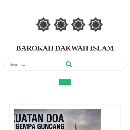
Skip
to
content
Skip
to
content
BAROKAH DAKWAH ISLAM
Search
for:
Open
Button