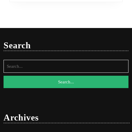
Search
Search
for:
Archives