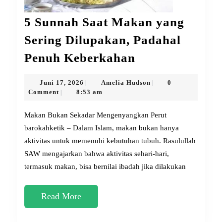
5 Sunnah Saat Makan yang
Sering Dilupakan, Padahal
5
Penuh Keberkahan
Sunnah
Saat
Juni
Amelia
Juni 17, 2026
Amelia Hudson
0
|
|
17,
Hudson
Comment
8:53 am
|
Makan
2026
yang
Makan Bukan Sekadar Mengenyangkan Perut
Sering
barokahketik – Dalam Islam, makan bukan hanya
aktivitas untuk memenuhi kebutuhan tubuh. Rasulullah
Dilupakan,
SAW mengajarkan bahwa aktivitas sehari-hari,
Padahal
termasuk makan, bisa bernilai ibadah jika dilakukan
Penuh
Keberkahan
Read
Read More
More