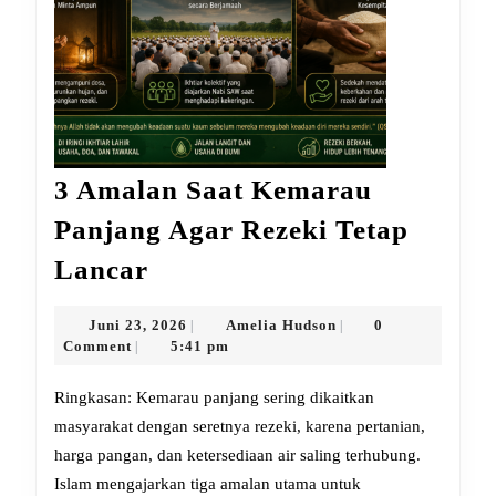
3 Amalan Saat Kemarau
Panjang Agar Rezeki Tetap
3
Lancar
Amalan
Saat
Juni
Amelia
Juni 23, 2026
Amelia Hudson
0
|
|
23,
Hudson
Comment
5:41 pm
|
Kemarau
2026
Panjang
Ringkasan: Kemarau panjang sering dikaitkan
Agar
masyarakat dengan seretnya rezeki, karena pertanian,
harga pangan, dan ketersediaan air saling terhubung.
Rezeki
Islam mengajarkan tiga amalan utama untuk
Tetap