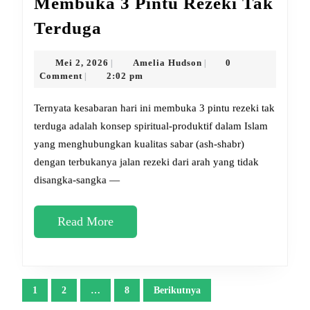
Membuka 3 Pintu Rezeki Tak
Ternyata
Terduga
Kesabaran
Hari
Mei
Amelia
Mei 2, 2026
Amelia Hudson
0
|
|
2,
Hudson
Comment
2:02 pm
|
Ini
2026
Membuka
Ternyata kesabaran hari ini membuka 3 pintu rezeki tak
3
terduga adalah konsep spiritual-produktif dalam Islam
yang menghubungkan kualitas sabar (ash-shabr)
Pintu
dengan terbukanya jalan rezeki dari arah yang tidak
Rezeki
disangka-sangka —
Tak
Terduga
Read
Read More
More
Paginasi
1
2
…
8
Berikutnya
pos