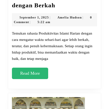
Produktivitas
dengan Berkah
Islami
Harian:
September
Amelia
September 1, 2025
Amelia Hudson
0
|
|
1,
Hudson
Comment
5:22 am
|
Rahasia
2025
Mengatur
Temukan rahasia Produktivitas Islami Harian dengan
Waktu
cara mengatur waktu sehari-hari agar lebih berkah,
teratur, dan penuh kebermaknaan. Setiap orang ingin
dengan
hidup produktif, bisa memanfaatkan waktu dengan
Berkah
baik, dan tetap menjaga
Read
Read More
More