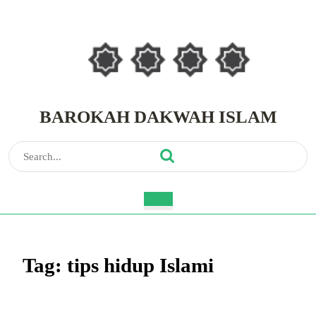
Skip
to
content
Skip
to
content
BAROKAH DAKWAH ISLAM
Search
for:
Open
Button
Tag:
tips hidup Islami