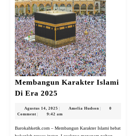
Membangun Karakter Islami
Membangun
Di Era 2025
Karakter
Islami
Agustus
Amelia
Agustus 14, 2025
Amelia Hudson
0
|
|
14,
Hudson
Comment
9:42 am
|
Di
2025
Era
Barokahketik.com – Membangun Karakter Islami hebat