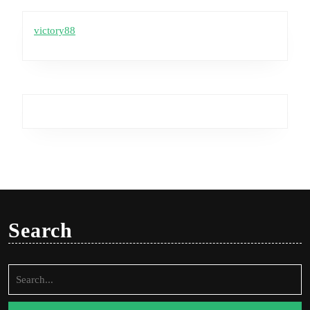
victory88
Search
Search
for: