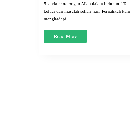
2025
5 tanda pertolongan Allah dalam hidupmu! Temukan cara menyadari rahmat, rezeki tak terduga, dan jalan
keluar dari masalah sehari-hari. Pernahkah ka
menghadapi
Read
Read More
More