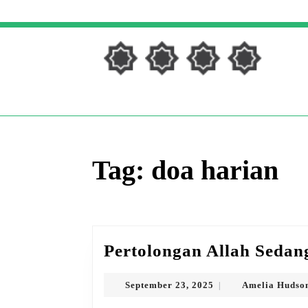
Skip
to
content
Skip
to
content
Tag:
doa harian
Pertolongan Allah Sedang
September
September 23, 2025
Amelia Hudso
|
23,