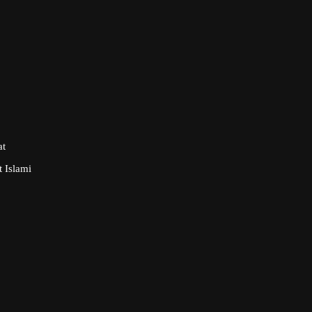
at
 Islami