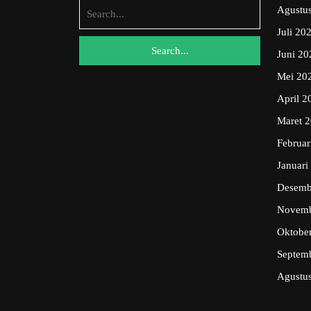
Search
Agustu
for:
Juli 20
Juni 20
Mei 20
April 2
Maret 
Februar
Januari
Desemb
Novemb
Oktobe
Septem
Agustu