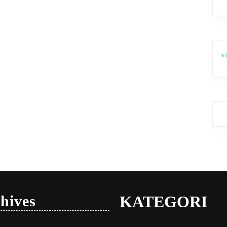
v
hives
KATEGORI