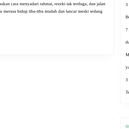
Datang
3
Kenali
mu merasa hidup tiba-tiba mudah dan lancar meski sedang
5
B
Tanda
7
Ini
!
d
M
y
3
T
q