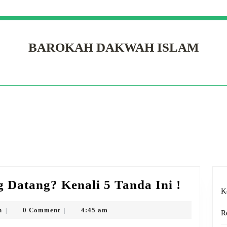
BAROKAH DAKWAH ISLAM
Pertolo
 Datang? Kenali 5 Tanda Ini !
K
Allah
Sedang
Amelia
n
0 Comment
4:45 am
|
|
R
Hudson