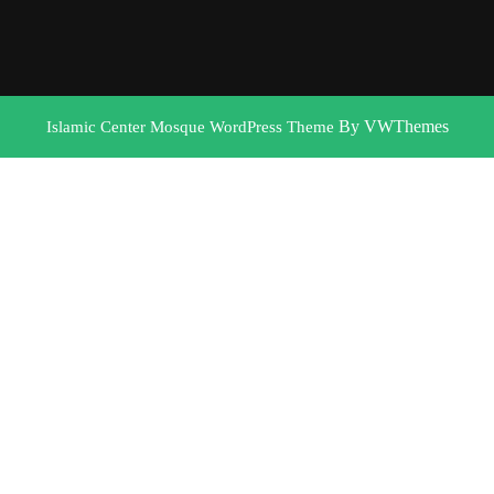
By VWThemes
Islamic Center Mosque WordPress Theme
Scroll
Up